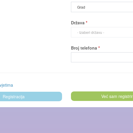
Grad
Država
*
- Izaberi državu -
Broj telefona
*
vjetima
Već sam registri
Registracija