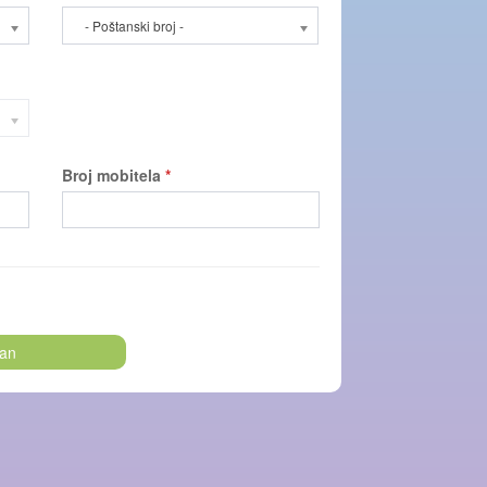
- Poštanski broj -
Broj mobitela
*
ran