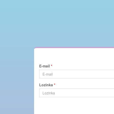
E-mail
*
Lozinka
*