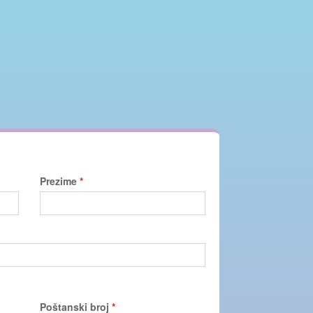
Prezime
*
Poštanski broj
*