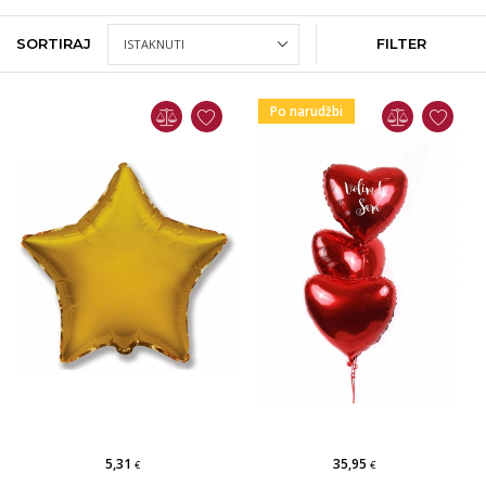
SORTIRAJ
FILTER
Po narudžbi
5,31
35,95
€
€