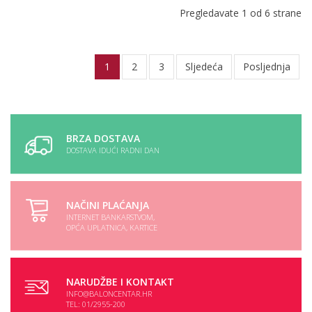
Pregledavate 1 od 6 strane
1
2
3
Sljedeća
Posljednja
BRZA DOSTAVA
DOSTAVA IDUĆI RADNI DAN
NAČINI PLAĆANJA
INTERNET BANKARSTVOM,
OPĆA UPLATNICA, KARTICE
NARUDŽBE I KONTAKT
INFO@BALONCENTAR.HR
TEL: 01/2955-200