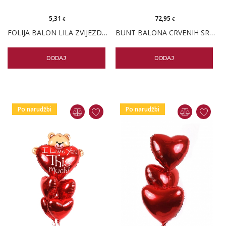
5,31
72,95
€
€
FOLIJA BALON LILA ZVIJEZDA 18"
BUNT BALONA CRVENIH SRCA JUMBO MIX
DODAJ
DODAJ
Po narudžbi
Po narudžbi