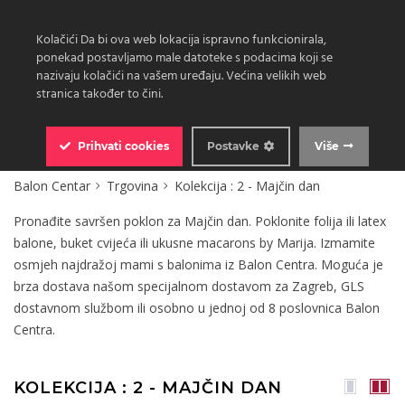
Kolačići Da bi ova web lokacija ispravno funkcionirala,
ponekad postavljamo male datoteke s podacima koji se
nazivaju kolačići na vašem uređaju. Većina velikih web
stranica također to čini.
0
Prihvati
cookies
Postavke
Više
Balon Centar
Trgovina
Kolekcija : 2 - Majčin dan
Pronađite savršen poklon za Majčin dan. Poklonite folija ili latex
balone, buket cvijeća ili ukusne macarons by Marija. Izmamite
osmjeh najdražoj mami s balonima iz Balon Centra. Moguća je
brza dostava našom specijalnom dostavom za Zagreb, GLS
dostavnom službom ili osobno u jednoj od 8 poslovnica Balon
Centra.
KOLEKCIJA : 2 - MAJČIN DAN