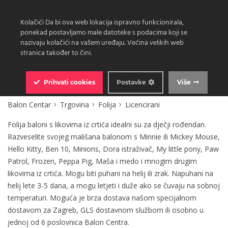
Kolačići Da bi ova web lokacija ispravno funkcionirala,
ponekad postavljamo male datoteke s podacima koji se
nazivaju kolačići na vašem uređaju. Većina velikih web
stranica također to čini.
0
Prihvati
cookies
Postavke
Više
Balon Centar
Trgovina
Folija
Licencirani
Folija baloni s likovima iz crtića idealni su za dječji rođendan.
Razveselite svojeg mališana balonom s Minnie ili Mickey Mouse,
Hello Kitty, Ben 10, Minions, Dora istraživač, My little pony, Paw
Patrol, Frozen, Peppa Pig, Maša i medo i mnogim drugim
likovima iz crtića. Mogu biti puhani na helij ili zrak. Napuhani na
helij lete 3-5 dana, a mogu letjeti i duže ako se čuvaju na sobnoj
temperaturi. Moguća je brza dostava našom specijalnom
dostavom za Zagreb, GLS dostavnom službom ili osobno u
jednoj od 6 poslovnica Balon Centra.