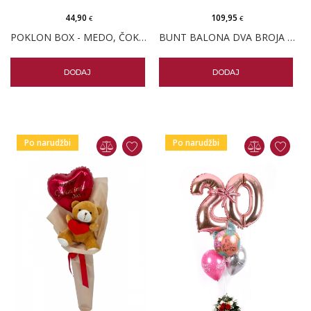
44,90
109,95
€
€
POKLON BOX - MEDO, ČOKOLADA I DEHIDRIRANA RUŽA
BUNT BALONA DVA BROJA ZA ROĐENDAN I BOX CVIJEĆA VELIKI
DODAJ
DODAJ
Po narudžbi
Po narudžbi