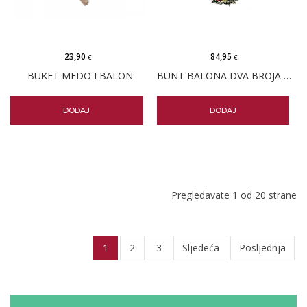
23,90
84,95
€
€
BUKET MEDO I BALON
BUNT BALONA DVA BROJA ZA ROĐENDAN I BUKET CVIJEĆA
DODAJ
DODAJ
Pregledavate 1 od 20 strane
1
2
3
Sljedeća
Posljednja