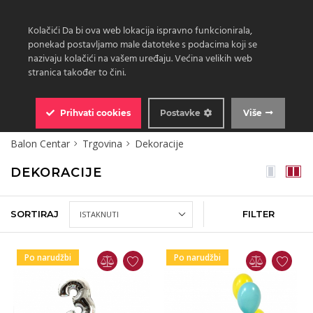
Kolačići Da bi ova web lokacija ispravno funkcionirala,
ponekad postavljamo male datoteke s podacima koji se
nazivaju kolačići na vašem uređaju. Većina velikih web
stranica također to čini.
0
Prihvati
cookies
Postavke
Više
Balon Centar
Trgovina
Dekoracije
DEKORACIJE
SORTIRAJ
FILTER
Po narudžbi
Po narudžbi