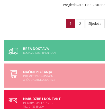
Pregledavate 1 od 2 strane
1
2
Sljedeća
BRZA DOSTAVA
DOSTAVA IDUĆI RADNI DAN
NAČINI PLAĆANJA
INTERNET BANKARSTVOM,
OPĆA UPLATNICA, KARTICE
NARUDŽBE I KONTAKT
INFO@BALONCENTAR.HR
TEL: 01/2955-200