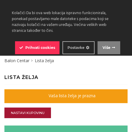
Kolačići Da bi ova web lokacija ispravno funkcionirala,
ponekad postavljamo male datoteke s podacima koji se
nazivaju kolačići na vašem uređaju. Većina velikih web
stranica također to čini.
0
Prihvati
cookies
Postavke
Više
Balon Centar
Lista želja
LISTA ŽELJA
Vaša lista želja je prazna
NASTAVI KUPOVINU