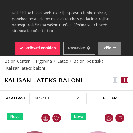
Kolačići Da bi ova web lokacija ispravno funkcionirala,
ponekad postavljamo male datoteke s podacima koji se
nazivaju kolačići na vašem uređaju. Većina velikih web
stranica također to čini.
0
Prihvati
cookies
Postavke
Više
Balon Centar
Trgovina
Latex
Baloni bez tiska
Kalisan lateks baloni
KALISAN LATEKS BALONI
SORTIRAJ
FILTER
Novo
Novo