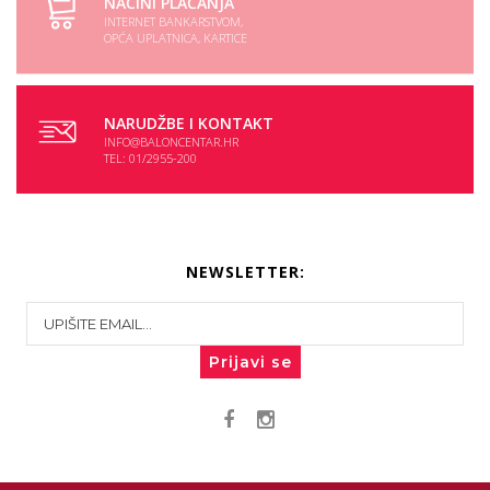
NAČINI PLAĆANJA
INTERNET BANKARSTVOM,
OPĆA UPLATNICA, KARTICE
NARUDŽBE I KONTAKT
INFO@BALONCENTAR.HR
TEL: 01/2955-200
NEWSLETTER:
Prijavi se