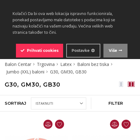
Kolačići Da bi ova web lokacija ispravno funkcionirala,
ponekad postavljamo male datoteke s podacima koji se
nazivaju kolačići na vašem uređaju. Većina velikih web
stranica također to čini.
0
Prihvati
cookies
Postavke
Više
Balon Centar
Trgovina
Latex
Baloni bez tiska
Jumbo (XXL) baloni
G30, GM30, GB30
G30, GM30, GB30
SORTIRAJ
FILTER