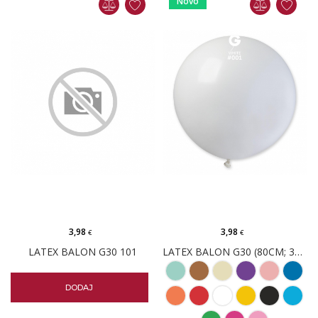
Novo
3,98
3,98
€
€
LATEX BALON G30 101
LATEX BALON G30 (80CM; 31")
DODAJ