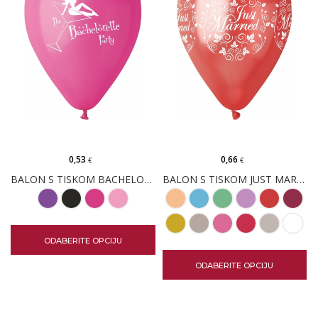
0,53
0,66
€
€
BALON S TISKOM BACHELORETTE PARTY (33CM; 13")
BALON S TISKOM JUST MARRIED LEAF (33CM; 13")
ODABERITE OPCIJU
ODABERITE OPCIJU