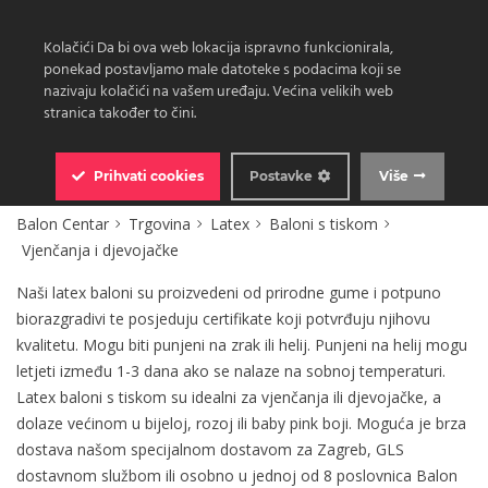
Kolačići Da bi ova web lokacija ispravno funkcionirala,
ponekad postavljamo male datoteke s podacima koji se
nazivaju kolačići na vašem uređaju. Većina velikih web
stranica također to čini.
0
Prihvati
cookies
Postavke
Više
Balon Centar
Trgovina
Latex
Baloni s tiskom
Vjenčanja i djevojačke
Naši latex baloni su proizvedeni od prirodne gume i potpuno
biorazgradivi te posjeduju certifikate koji potvrđuju njihovu
kvalitetu. Mogu biti punjeni na zrak ili helij. Punjeni na helij mogu
letjeti između 1-3 dana ako se nalaze na sobnoj temperaturi.
Latex baloni s tiskom su idealni za vjenčanja ili djevojačke, a
dolaze većinom u bijeloj, rozoj ili baby pink boji. Moguća je brza
dostava našom specijalnom dostavom za Zagreb, GLS
dostavnom službom ili osobno u jednoj od 8 poslovnica Balon