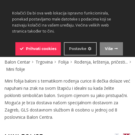
Kolačići Da bi ova web lokacija ispravno funkcionirala,
ponekad postavljamo male datoteke s podacima koji se
nazivaju kolačići na vašem uređaju. Većina velikih web
stranica također to čini.
0
Prihvati
cookies
Postavke
Više
Balon Centar
Trgovina
Folija
Rođenja, krštenja, pričesti...
Mini folije
Mini folija baloni s tematikom rođenja curice ili dečka dolaze već
napuhani na zrak na svom štapiću i idealni su kada želite
pokloniti simboličan balon. Svojom cijenom su jako pristupačni.
Moguća je brza dostava našom specijalnom dostavom za
Zagreb, GLS dostavnom službom ili osobno u jednoj od 8
poslovnica Balon Centra.