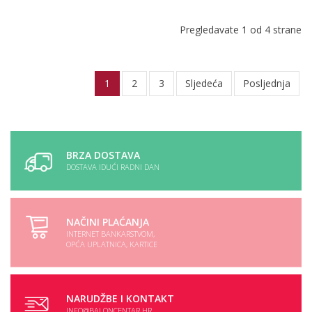
Pregledavate 1 od 4 strane
1
2
3
Sljedeća
Posljednja
BRZA DOSTAVA
DOSTAVA IDUĆI RADNI DAN
NAČINI PLAĆANJA
INTERNET BANKARSTVOM,
OPĆA UPLATNICA, KARTICE
NARUDŽBE I KONTAKT
INFO@BALONCENTAR.HR