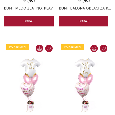
110,95
113,95
€
€
BUNT MEDO ZLATNO, PLAVO, BIJELO
BUNT BALONA OBLACI ZA KOŠARU S MEDVJEDIĆEM
DODAJ
DODAJ
Po narudžbi
Po narudžbi