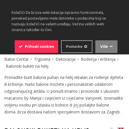
Kolačići Da bi ova web lokacija ispravno funkcionirala,
ponekad postavljamo male datoteke s podacima koji se
nazivaju kolačići na vašem uređaju. Većina velikih web
stranica također to čini.
0
Prihvati
cookies
Postavke
Više
Balon Centar
Trgovina
Dekoracije
Rođenja i Krštenja
Balonski buketi na helij
Pronađite bunt balona puhan na helij idealan za rođenje djeteta
ili krštenje. Naše balone možete i personalizirati odabirom
odgovarajućeg artikla. U ponudi imamo i proizvode s ukusnim
macarons by Marija i cvijećem iz cvjećarne Vanjorek. Iznenadite
voljenu osobu pri izlasku iz bolnice ili joj pošaljite balone
doma. Brza dostava našom specijalnom dostavom za Zagreb.