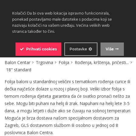
Kolačići Da bi ova web lokacija ispravno funkcionirala,
ponekad postavljamo male datoteke s podacima koji se
nazivaju kolačići na vašem uređaju. Većina velikih web
stranica također to čini.
0
Prihvati
cookies
Postavke
Više
Balon Centar
Trgovina
Folija
Rođenja, krštenja, pričesti...
18" standard
Folija baloni u standardnoj veličini s tematikom rođenja curice ili
dečka najčešće dolaze u rozoj i plavoj boji. Veliki izbor folija s
temom rođenja djeteta garantira da će svatko pronaći nešto za
sebe. Mogu biti puhani na helij ili zrak. Napuhani na helij lete 3-5
dana, a mogu letjeti i duže ako se čuvaju na sobnoj temperaturi.
Moguća je brza dostava našom specijalnom dostavom za
Zagreb, GLS dostavnom službom ili osobno u jednoj od 8
poslovnica Balon Centra.