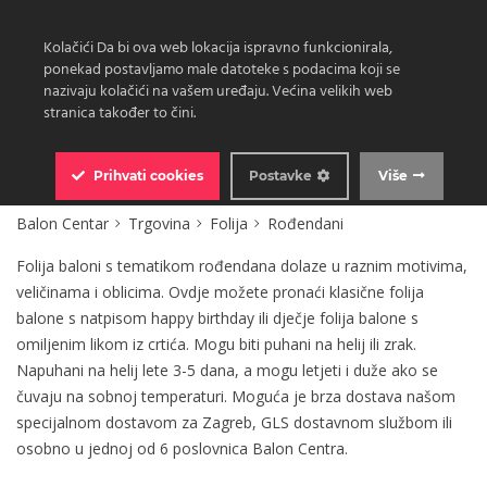
Kolačići Da bi ova web lokacija ispravno funkcionirala,
ponekad postavljamo male datoteke s podacima koji se
nazivaju kolačići na vašem uređaju. Većina velikih web
stranica također to čini.
0
Prihvati
cookies
Postavke
Više
Balon Centar
Trgovina
Folija
Rođendani
Folija baloni s tematikom rođendana dolaze u raznim motivima,
veličinama i oblicima. Ovdje možete pronaći klasične folija
balone s natpisom happy birthday ili dječje folija balone s
omiljenim likom iz crtića. Mogu biti puhani na helij ili zrak.
Napuhani na helij lete 3-5 dana, a mogu letjeti i duže ako se
čuvaju na sobnoj temperaturi. Moguća je brza dostava našom
specijalnom dostavom za Zagreb, GLS dostavnom službom ili
osobno u jednoj od 6 poslovnica Balon Centra.